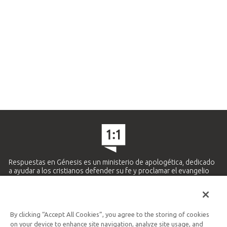
Respuestas en Génesis es un ministerio de apologética, dedicado
a ayudar a los cristianos defender su fe y proclamar el evangelio
de Jesucristo.
APRENDE MÁS
By clicking “Accept All Cookies”, you agree to the storing of cookies
Ministerio Hispano y Latinoamericano
on your device to enhance site navigation, analyze site usage, and