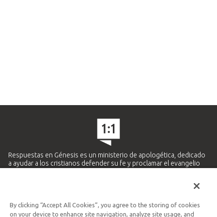
Respuestas en Génesis es un ministerio de apologética, dedicado
a ayudar a los cristianos defender su fe y proclamar el evangelio
de Jesucristo.
APRENDE MÁS
By clicking “Accept All Cookies”, you agree to the storing of cookies
Ministerio Hispano y Latinoamericano
on your device to enhance site navigation, analyze site usage, and