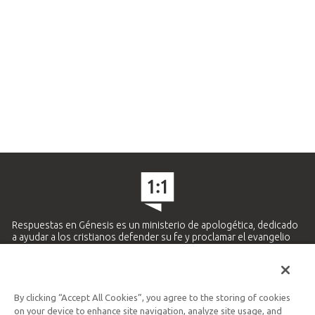
Respuestas en Génesis es un ministerio de apologética, dedicado
a ayudar a los cristianos defender su fe y proclamar el evangelio
de Jesucristo.
APRENDE MÁS
By clicking “Accept All Cookies”, you agree to the storing of cookies
Ministerio Hispano y Latinoamericano
on your device to enhance site navigation, analyze site usage, and