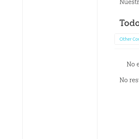
Nuestr
Todo
Other Co
No 
No res