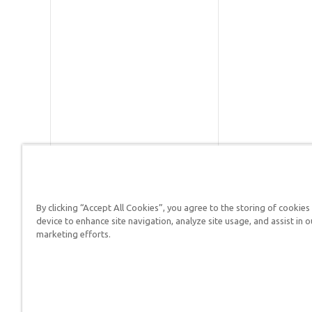
By clicking “Accept All Cookies”, you agree to the storing of cookies
Respuestas en Génesis es un m
device to enhance site navigation, analyze site usage, and assist in o
defender su fe y proclamar el 
marketing efforts.