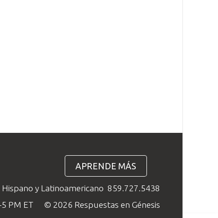
APRENDE MÁS
o Hispano y Latinoamericano
859.727.5438
M–5 PM ET
© 2026 Respuestas en Génesis