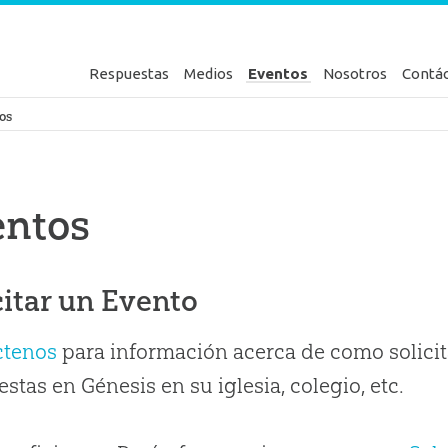
Respuestas
Medios
Eventos
Nosotros
Contá
en Génesis
os
entos
citar un Evento
ctenos
para información acerca de como solicit
stas en Génesis en su iglesia, colegio, etc.