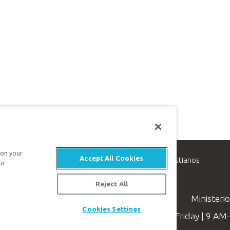
 on your
Accept All Cookies
inisterio de apologética, dedicado a ayudar a los cristianos
ur
evangelio de Jesucristo.
Reject All
Ministeri
Cookies Settings
Available Monday–Friday | 9 A