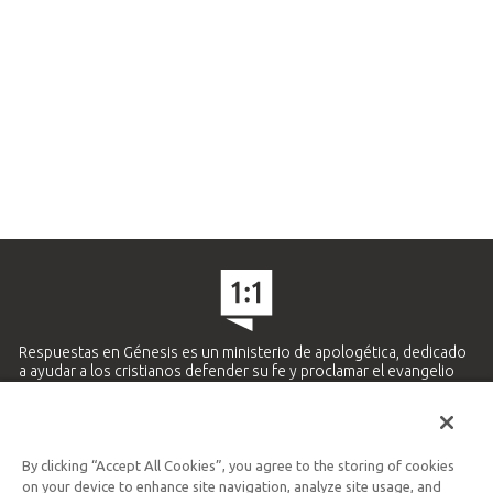
Respuestas en Génesis es un ministerio de apologética, dedicado
a ayudar a los cristianos defender su fe y proclamar el evangelio
de Jesucristo.
APRENDE MÁS
By clicking “Accept All Cookies”, you agree to the storing of cookies
Ministerio Hispano y Latinoamericano
on your device to enhance site navigation, analyze site usage, and