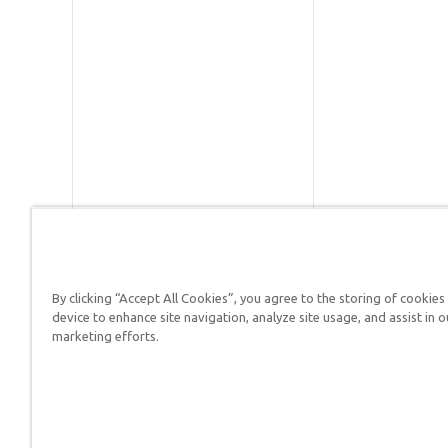
By clicking “Accept All Cookies”, you agree to the storing of cookies
Respuestas en Génesis es un m
device to enhance site navigation, analyze site usage, and assist in o
defender su fe y proclamar el 
marketing efforts.