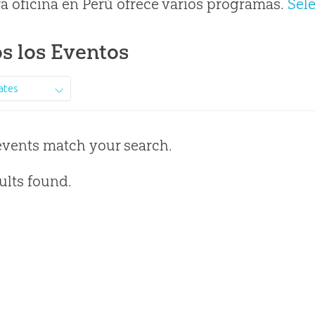
a oficina en Perú ofrece varios programas.
Sel
s los Eventos
ates
events match your search.
ults found.