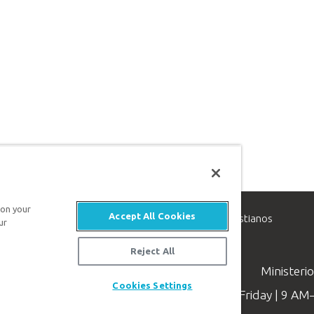
 on your
Accept All Cookies
inisterio de apologética, dedicado a ayudar a los cristianos
ur
evangelio de Jesucristo.
Reject All
Ministeri
Cookies Settings
Available Monday–Friday | 9 A