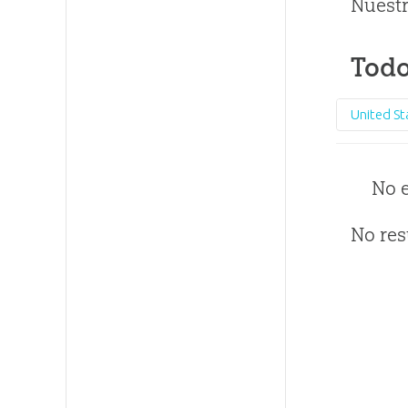
Nuestr
Todo
United St
No 
No res