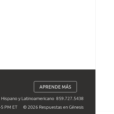
APRENDE MÁS
o Hispano y Latinoamericano
859.727.5438
M–5 PM ET
© 2026 Respuestas en Génesis