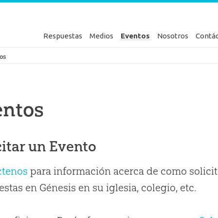
Respuestas
Medios
Eventos
Nosotros
Contá
en Génesis
os
entos
citar un Evento
ctenos
para información acerca de como solicit
stas en Génesis en su iglesia, colegio, etc.