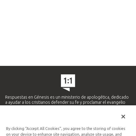
Respuestas en Génesis es un ministerio de apologética, dedicado
a ayudar a los cristianos defender su fe y proclamar el evangelio
de Jesucristo.
APRENDE MÁS
By clicking “Accept All Cookies”, you agree to the storing of cookies
Ministerio Hispano y Latinoamericano
on your device to enhance site navigation, analyze site usage, and