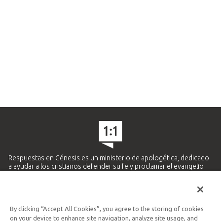
Respuestas en Génesis es un ministerio de apologética, dedicado
a ayudar a los cristianos defender su fe y proclamar el evangelio
de Jesucristo.
APRENDE MÁS
By clicking “Accept All Cookies”, you agree to the storing of cookies
Ministerio Hispano y Latinoamericano
on your device to enhance site navigation, analyze site usage, and