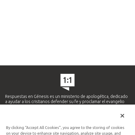
Respuestas en Génesis es un ministerio de apologética, dedicado
a ayudar a los cristianos defender su fe y proclamar el evangelio
de Jesucristo.
APRENDE MÁS
By clicking “Accept All Cookies”, you agree to the storing of cookies
Ministerio Hispano y Latinoamericano
on your device to enhance site navigation, analyze site usage, and