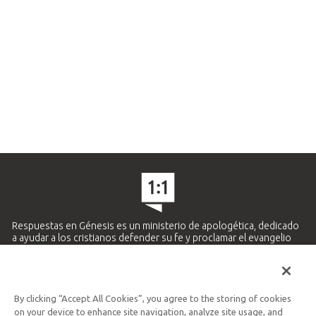
Respuestas en Génesis es un ministerio de apologética, dedicado
a ayudar a los cristianos defender su fe y proclamar el evangelio
de Jesucristo.
APRENDE MÁS
By clicking “Accept All Cookies”, you agree to the storing of cookies
Ministerio Hispano y Latinoamericano
on your device to enhance site navigation, analyze site usage, and