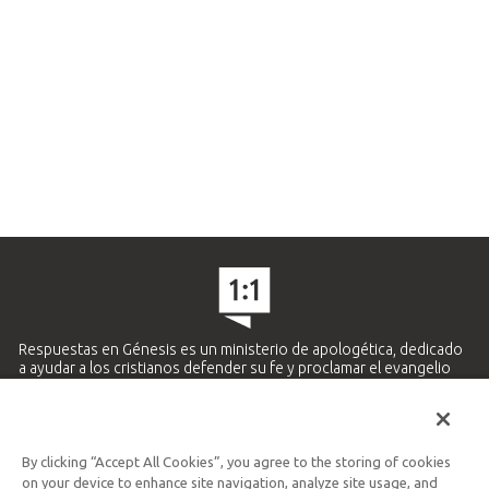
Respuestas en Génesis es un ministerio de apologética, dedicado
a ayudar a los cristianos defender su fe y proclamar el evangelio
de Jesucristo.
APRENDE MÁS
By clicking “Accept All Cookies”, you agree to the storing of cookies
Ministerio Hispano y Latinoamericano
on your device to enhance site navigation, analyze site usage, and