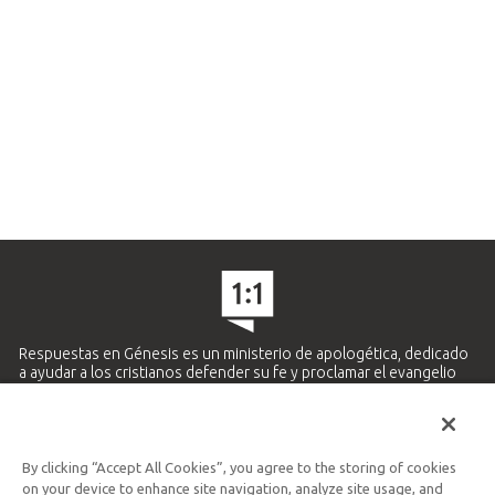
Respuestas en Génesis es un ministerio de apologética, dedicado
a ayudar a los cristianos defender su fe y proclamar el evangelio
de Jesucristo.
APRENDE MÁS
By clicking “Accept All Cookies”, you agree to the storing of cookies
Ministerio Hispano y Latinoamericano
on your device to enhance site navigation, analyze site usage, and