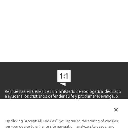
Respuestas en Génesis es un ministerio de apologética, dedicado
a ayudar a los cristianos defender su fe y proclamar el evangelio
de Jesucristo.
APRENDE MÁS
By clicking “Accept All Cookies”, you agree to the storing of cookies
Ministerio Hispano y Latinoamericano
on your device to enhance site navigation, analyze site usage, and