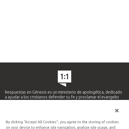
Respuestas en Génesis es un ministerio de apologética, dedicado
a ayudar a los cristianos defender su fe y proclamar el evangelio
de Jesucristo.
APRENDE MÁS
By clicking “Accept All Cookies”, you agree to the storing of cookies
Ministerio Hispano y Latinoamericano
on your device to enhance site navigation, analyze site usage, and