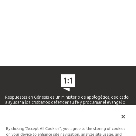
Respuestas en Génesis es un ministerio de apologética, dedicado
a ayudar a los cristianos defender su fe y proclamar el evangelio
de Jesucristo.
APRENDE MÁS
By clicking “Accept All Cookies”, you agree to the storing of cookies
Ministerio Hispano y Latinoamericano
on your device to enhance site navigation, analyze site usage, and