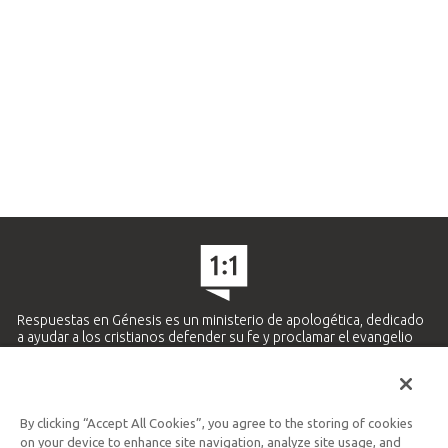
Respuestas en Génesis es un ministerio de apologética, dedicado
a ayudar a los cristianos defender su fe y proclamar el evangelio
de Jesucristo.
APRENDE MÁS
By clicking “Accept All Cookies”, you agree to the storing of cookies
Ministerio Hispano y Latinoamericano
on your device to enhance site navigation, analyze site usage, and