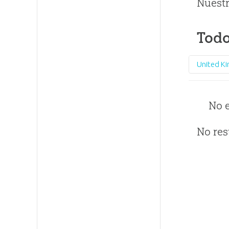
Nuestr
Todo
United K
No 
No res