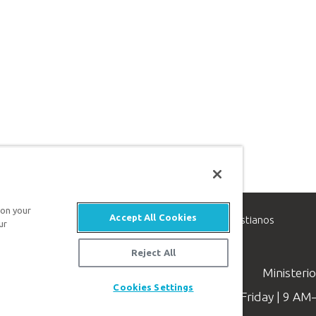
 on your
Accept All Cookies
inisterio de apologética, dedicado a ayudar a los cristianos
ur
evangelio de Jesucristo.
Reject All
Ministeri
Cookies Settings
Available Monday–Friday | 9 A