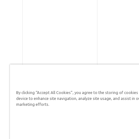
By clicking “Accept All Cookies”, you agree to the storing of cookies
Respuestas en Génesis es un m
device to enhance site navigation, analyze site usage, and assist in o
defender su fe y proclamar el 
marketing efforts.