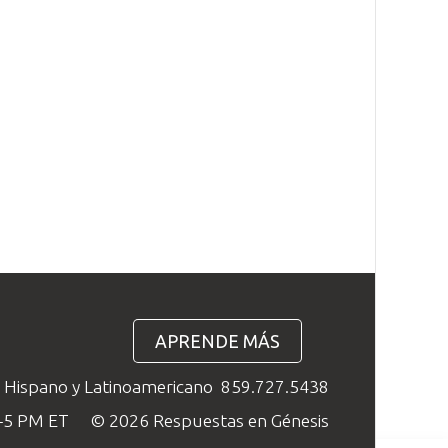
APRENDE MÁS
o Hispano y Latinoamericano
859.727.5438
M–5 PM ET
© 2026 Respuestas en Génesis