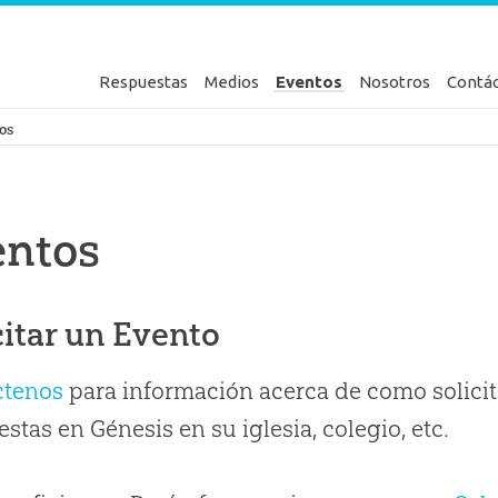
Respuestas
Medios
Eventos
Nosotros
Contá
en Génesis
os
entos
citar un Evento
ctenos
para información acerca de como solicit
stas en Génesis en su iglesia, colegio, etc.