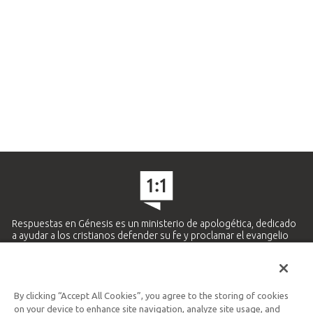
Respuestas en Génesis es un ministerio de apologética, dedicado
a ayudar a los cristianos defender su fe y proclamar el evangelio
de Jesucristo.
APRENDE MÁS
By clicking “Accept All Cookies”, you agree to the storing of cookies
Ministerio Hispano y Latinoamericano
on your device to enhance site navigation, analyze site usage, and