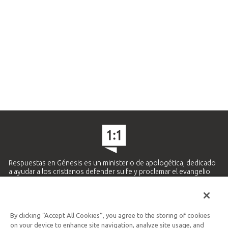
Respuestas en Génesis es un ministerio de apologética, dedicado
a ayudar a los cristianos defender su fe y proclamar el evangelio
de Jesucristo.
APRENDE MÁS
By clicking “Accept All Cookies”, you agree to the storing of cookies
Ministerio Hispano y Latinoamericano
on your device to enhance site navigation, analyze site usage, and