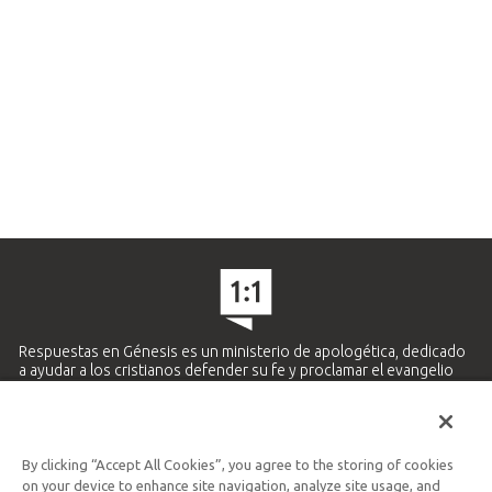
Respuestas en Génesis es un ministerio de apologética, dedicado
a ayudar a los cristianos defender su fe y proclamar el evangelio
de Jesucristo.
APRENDE MÁS
By clicking “Accept All Cookies”, you agree to the storing of cookies
Ministerio Hispano y Latinoamericano
on your device to enhance site navigation, analyze site usage, and