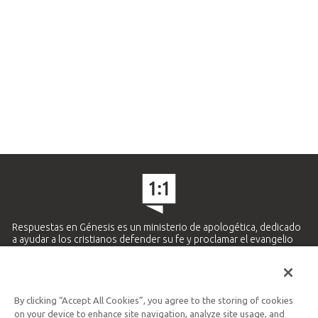
Respuestas en Génesis es un ministerio de apologética, dedicado
a ayudar a los cristianos defender su fe y proclamar el evangelio
de Jesucristo.
APRENDE MÁS
By clicking “Accept All Cookies”, you agree to the storing of cookies
Ministerio Hispano y Latinoamericano
on your device to enhance site navigation, analyze site usage, and