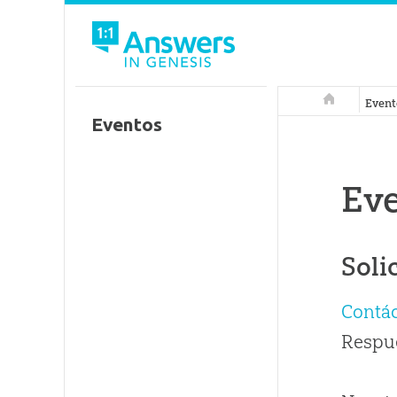
Respuestas 
Event
Eventos
Ev
Soli
Contá
Respue