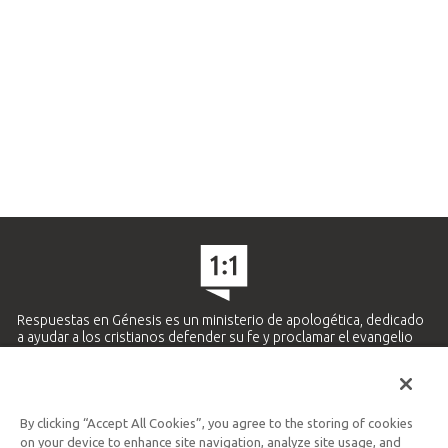
Respuestas en Génesis es un ministerio de apologética, dedicado
a ayudar a los cristianos defender su fe y proclamar el evangelio
de Jesucristo.
APRENDE MÁS
By clicking “Accept All Cookies”, you agree to the storing of cookies
Ministerio Hispano y Latinoamericano
on your device to enhance site navigation, analyze site usage, and