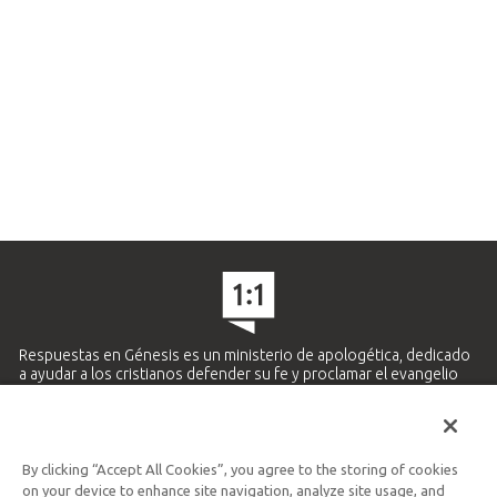
Respuestas en Génesis es un ministerio de apologética, dedicado
a ayudar a los cristianos defender su fe y proclamar el evangelio
de Jesucristo.
APRENDE MÁS
By clicking “Accept All Cookies”, you agree to the storing of cookies
Ministerio Hispano y Latinoamericano
on your device to enhance site navigation, analyze site usage, and