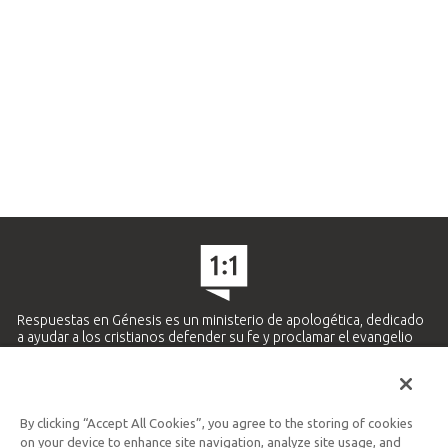
Respuestas en Génesis es un ministerio de apologética, dedicado
a ayudar a los cristianos defender su fe y proclamar el evangelio
de Jesucristo.
APRENDE MÁS
By clicking “Accept All Cookies”, you agree to the storing of cookies
Ministerio Hispano y Latinoamericano
on your device to enhance site navigation, analyze site usage, and