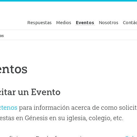
Respuestas
Medios
Eventos
Nosotros
Contá
en Génesis
os
entos
citar un Evento
ctenos
para información acerca de como solicit
stas en Génesis en su iglesia, colegio, etc.