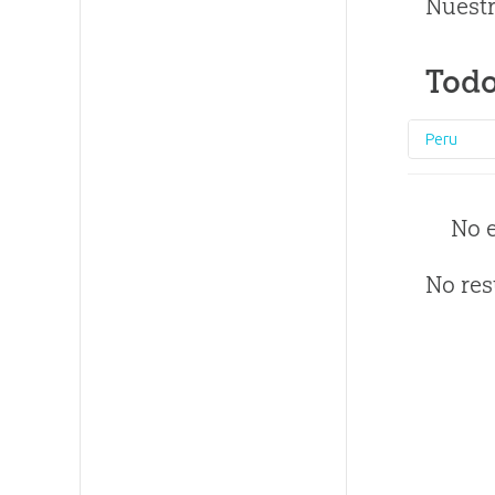
Nuestr
Todo
Peru
No 
No res