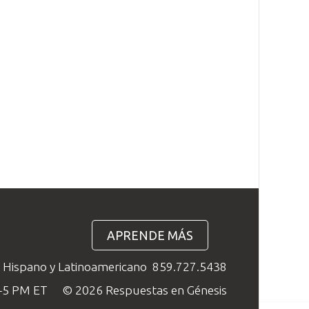
APRENDE MÁS
o Hispano y Latinoamericano
859.727.5438
M–5 PM ET
© 2026 Respuestas en Génesis