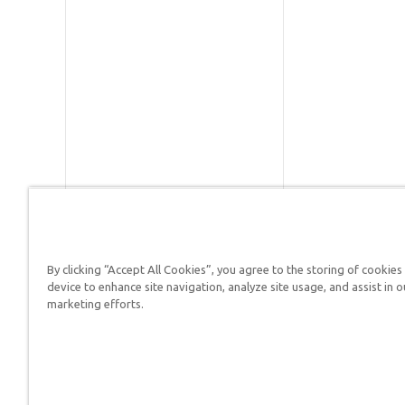
By clicking “Accept All Cookies”, you agree to the storing of cookies
Respuestas en Génesis es un m
device to enhance site navigation, analyze site usage, and assist in o
defender su fe y proclamar el 
marketing efforts.