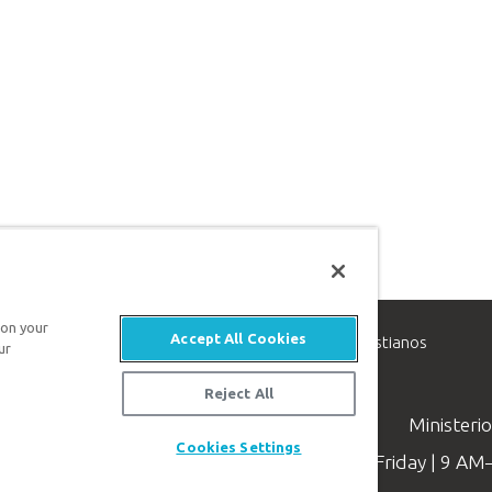
 on your
Accept All Cookies
inisterio de apologética, dedicado a ayudar a los cristianos
ur
evangelio de Jesucristo.
Reject All
Ministeri
Cookies Settings
Available Monday–Friday | 9 A