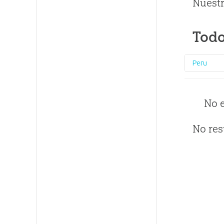
Nuestr
Todo
Peru
No 
No res