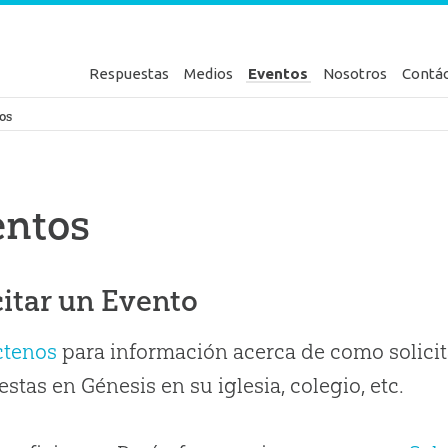
Respuestas
Medios
Eventos
Nosotros
Contá
en Génesis
os
entos
citar un Evento
ctenos
para información acerca de como solicit
stas en Génesis en su iglesia, colegio, etc.