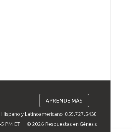
APRENDE MÁS
o Hispano y Latinoamericano
859.727.5438
M–5 PM ET
© 2026 Respuestas en Génesis