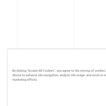
By clicking “Accept All Cookies”, you agree to the storing of cookies
Respuestas en Génesis es un m
device to enhance site navigation, analyze site usage, and assist in o
defender su fe y proclamar el 
marketing efforts.