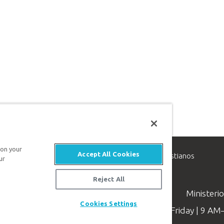
 on your
Accept All Cookies
inisterio de apologética, dedicado a ayudar a los cristianos
ur
evangelio de Jesucristo.
Reject All
Ministeri
Cookies Settings
Available Monday–Friday | 9 A