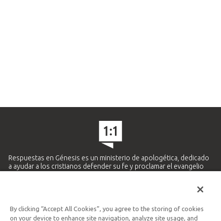
Respuestas en Génesis es un ministerio de apologética, dedicado
a ayudar a los cristianos defender su fe y proclamar el evangelio
de Jesucristo.
APRENDE MÁS
By clicking “Accept All Cookies”, you agree to the storing of cookies
Ministerio Hispano y Latinoamericano
on your device to enhance site navigation, analyze site usage, and