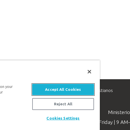
 on your
Accept All Cookies
inisterio de apologética, dedicado a ayudar a los cristianos
ur
evangelio de Jesucristo.
Reject All
Ministeri
Cookies Settings
Available Monday–Friday | 9 A