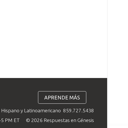
APRENDE MÁS
o Hispano y Latinoamericano
859.727.5438
M–5 PM ET
© 2026 Respuestas en Génesis