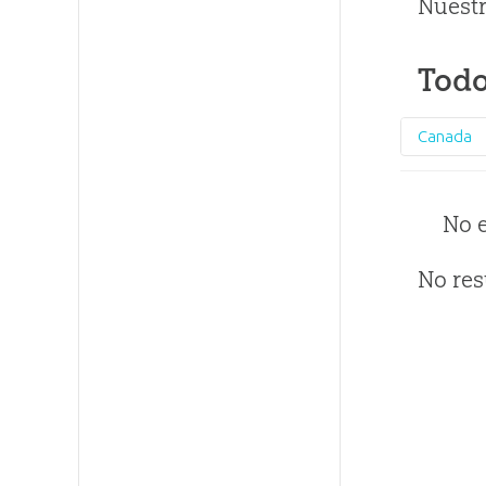
Nuestr
Todo
Canada
No 
No res