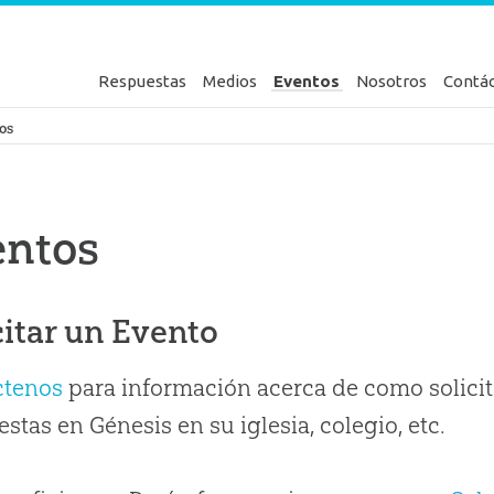
Respuestas
Medios
Eventos
Nosotros
Contá
en Génesis
os
entos
citar un Evento
ctenos
para información acerca de como solicit
stas en Génesis en su iglesia, colegio, etc.