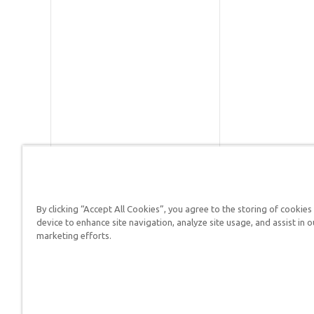
By clicking “Accept All Cookies”, you agree to the storing of cookies
Respuestas en Génesis es un m
device to enhance site navigation, analyze site usage, and assist in o
defender su fe y proclamar el 
marketing efforts.