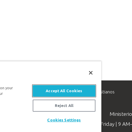
 on your
Accept All Cookies
inisterio de apologética, dedicado a ayudar a los cristianos
ur
evangelio de Jesucristo.
Reject All
Ministeri
Cookies Settings
Available Monday–Friday | 9 A