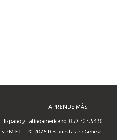
APRENDE MÁS
o Hispano y Latinoamericano
859.727.5438
M–5 PM ET
© 2026 Respuestas en Génesis