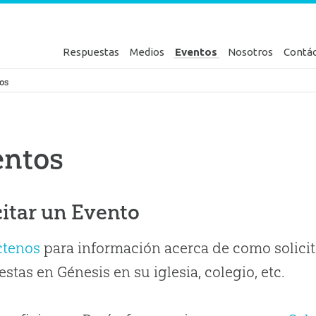
Respuestas
Medios
Eventos
Nosotros
Contá
en Génesis
os
entos
citar un Evento
ctenos
para información acerca de como solicit
stas en Génesis en su iglesia, colegio, etc.