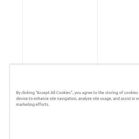
By clicking “Accept All Cookies”, you agree to the storing of cookies
Respuestas en Génesis es un m
device to enhance site navigation, analyze site usage, and assist in o
defender su fe y proclamar el 
marketing efforts.