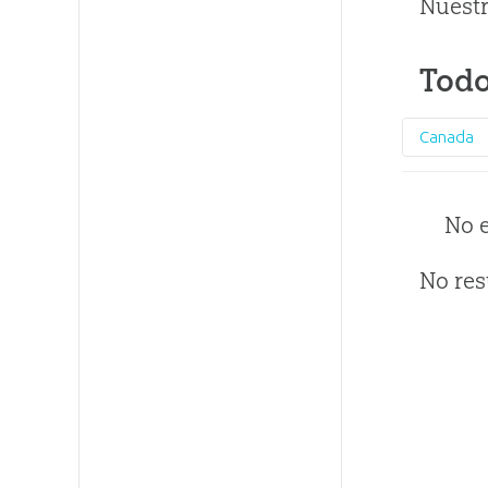
Nuestr
Todo
Canada
No 
No res