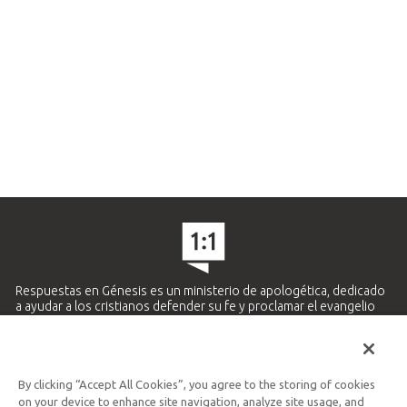
Respuestas en Génesis es un ministerio de apologética, dedicado
a ayudar a los cristianos defender su fe y proclamar el evangelio
de Jesucristo.
APRENDE MÁS
By clicking “Accept All Cookies”, you agree to the storing of cookies
Ministerio Hispano y Latinoamericano
on your device to enhance site navigation, analyze site usage, and