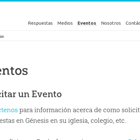
Respuestas
Medios
Eventos
Nosotros
Contá
en Génesis
os
entos
citar un Evento
ctenos
para información acerca de como solicit
stas en Génesis en su iglesia, colegio, etc.