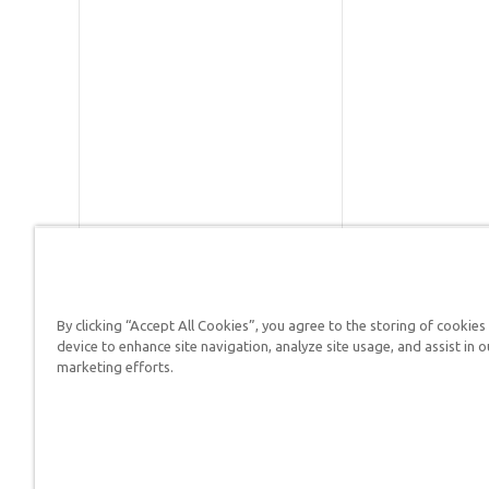
By clicking “Accept All Cookies”, you agree to the storing of cookies
Respuestas en Génesis es un m
device to enhance site navigation, analyze site usage, and assist in o
defender su fe y proclamar el 
marketing efforts.