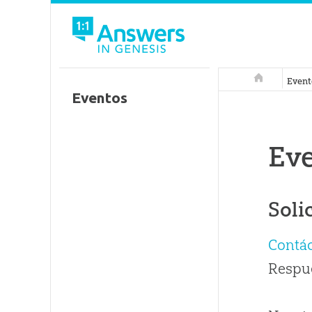
Respuestas 
Event
Eventos
Ev
Soli
Contá
Respue