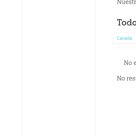
Nuestr
Todo
Canada
No 
No res