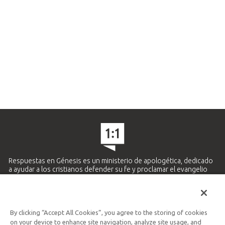
Respuestas en Génesis es un ministerio de apologética, dedicado
a ayudar a los cristianos defender su fe y proclamar el evangelio
de Jesucristo.
APRENDE MÁS
By clicking “Accept All Cookies”, you agree to the storing of cookies
Ministerio Hispano y Latinoamericano
on your device to enhance site navigation, analyze site usage, and