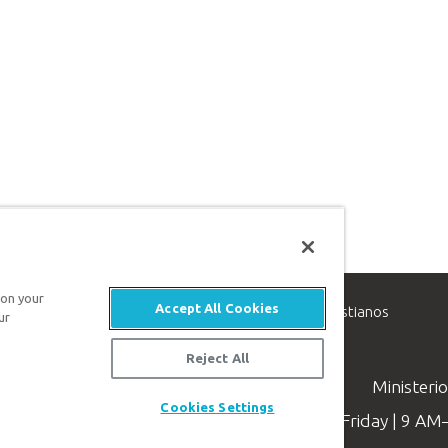
 on your
Accept All Cookies
inisterio de apologética, dedicado a ayudar a los cristianos
ur
evangelio de Jesucristo.
Reject All
Ministeri
Cookies Settings
Available Monday–Friday | 9 A