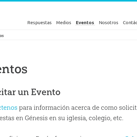
Respuestas
Medios
Eventos
Nosotros
Contá
en Génesis
os
entos
citar un Evento
ctenos
para información acerca de como solicit
stas en Génesis en su iglesia, colegio, etc.