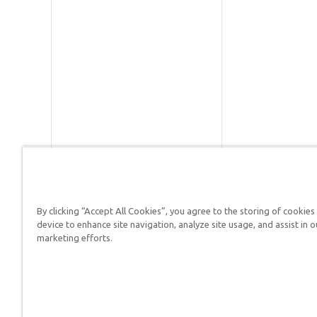
By clicking “Accept All Cookies”, you agree to the storing of cookies
Respuestas en Génesis es un m
device to enhance site navigation, analyze site usage, and assist in o
defender su fe y proclamar el 
marketing efforts.