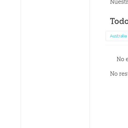
Nuestr
Todo
No 
No res