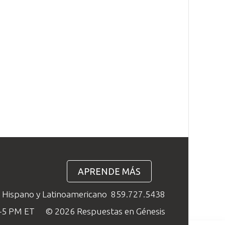
APRENDE MÁS
o Hispano y Latinoamericano
859.727.5438
M–5 PM ET
© 2026 Respuestas en Génesis