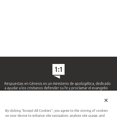
Respuestas en Génesis es un ministerio de apologética, dedicado
a ayudar a los cristianos defender su fe y proclamar el evangelio
de Jesucristo.
APRENDE MÁS
By clicking “Accept All Cookies”, you agree to the storing of cookies
Ministerio Hispano y Latinoamericano
on your device to enhance site navigation, analyze site usage, and