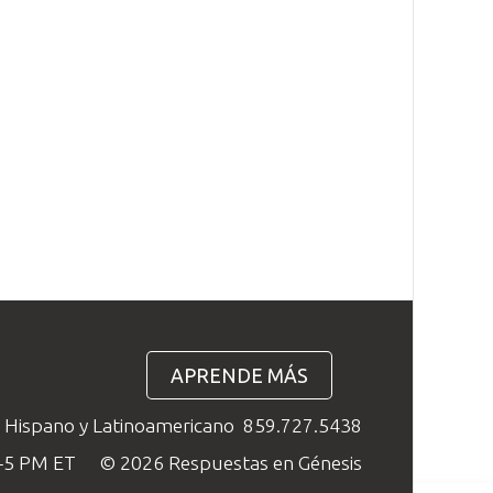
APRENDE MÁS
o Hispano y Latinoamericano
859.727.5438
M–5 PM ET
© 2026 Respuestas en Génesis