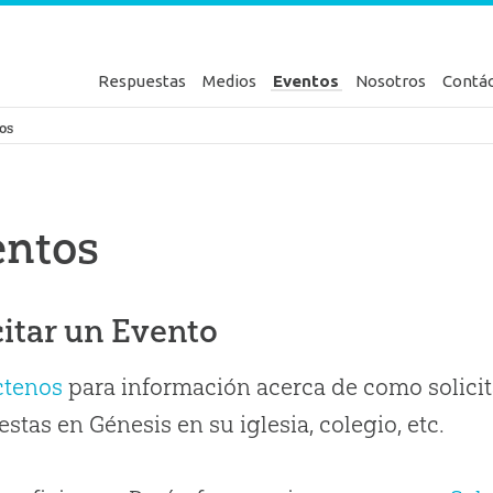
Respuestas
Medios
Eventos
Nosotros
Contá
en Génesis
os
entos
citar un Evento
ctenos
para información acerca de como solicit
stas en Génesis en su iglesia, colegio, etc.