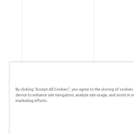
By clicking “Accept All Cookies”, you agree to the storing of cookies
Respuestas en Génesis es un m
device to enhance site navigation, analyze site usage, and assist in o
defender su fe y proclamar el 
marketing efforts.