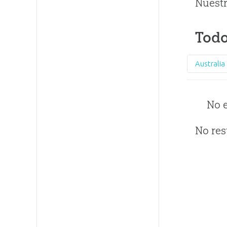
Nuestr
Todo
No 
No res