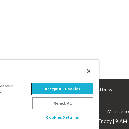
 on your
Accept All Cookies
inisterio de apologética, dedicado a ayudar a los cristianos
ur
evangelio de Jesucristo.
Reject All
Ministeri
Cookies Settings
Available Monday–Friday | 9 A