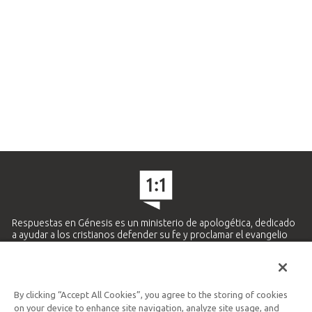
Respuestas en Génesis es un ministerio de apologética, dedicado
a ayudar a los cristianos defender su fe y proclamar el evangelio
de Jesucristo.
APRENDE MÁS
By clicking “Accept All Cookies”, you agree to the storing of cookies
Ministerio Hispano y Latinoamericano
on your device to enhance site navigation, analyze site usage, and