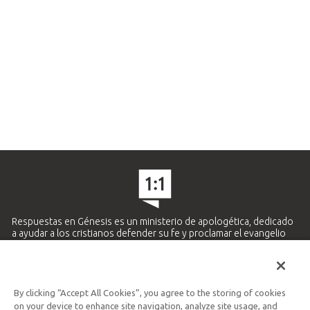
Respuestas en Génesis es un ministerio de apologética, dedicado
a ayudar a los cristianos defender su fe y proclamar el evangelio
de Jesucristo.
APRENDE MÁS
By clicking “Accept All Cookies”, you agree to the storing of cookies
Ministerio Hispano y Latinoamericano
on your device to enhance site navigation, analyze site usage, and