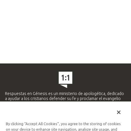
Respuestas en Génesis es un ministerio de apologética, dedicado
a ayudar a los cristianos defender su fe y proclamar el evangelio
de Jesucristo.
APRENDE MÁS
By clicking “Accept All Cookies”, you agree to the storing of cookies
Ministerio Hispano y Latinoamericano
on your device to enhance site navigation, analyze site usage, and