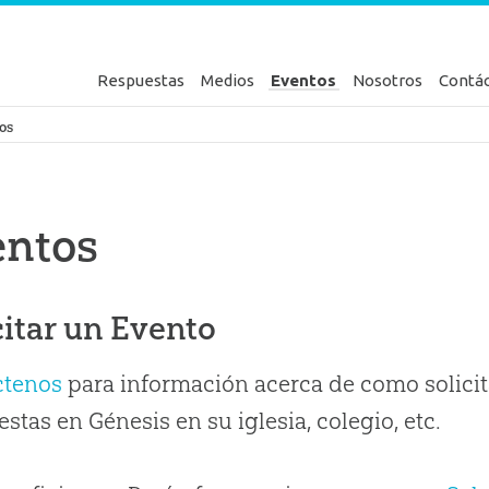
Respuestas
Medios
Eventos
Nosotros
Contá
en Génesis
os
entos
citar un Evento
ctenos
para información acerca de como solicit
stas en Génesis en su iglesia, colegio, etc.