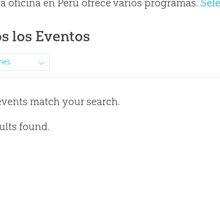
a oficina en Perú ofrece varios programas.
Sel
s los Eventos
ries
events match your search.
ults found.