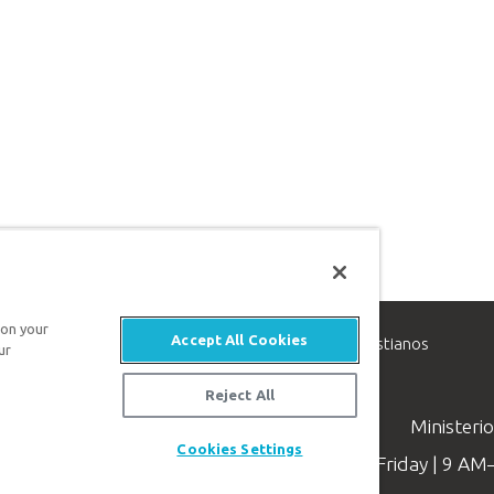
 on your
Accept All Cookies
inisterio de apologética, dedicado a ayudar a los cristianos
ur
evangelio de Jesucristo.
Reject All
Ministeri
Cookies Settings
Available Monday–Friday | 9 A