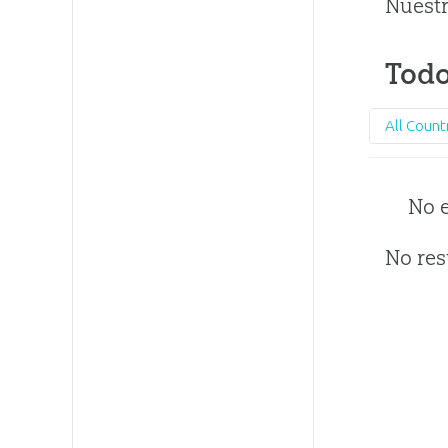
Nuestr
Todo
All Count
No 
No res