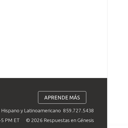
APRENDE MÁS
o Hispano y Latinoamericano
859.727.5438
M–5 PM ET
© 2026 Respuestas en Génesis