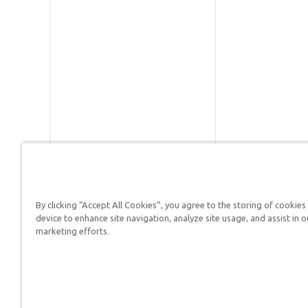
By clicking “Accept All Cookies”, you agree to the storing of cookies
Respuestas en Génesis es un m
device to enhance site navigation, analyze site usage, and assist in o
defender su fe y proclamar el 
marketing efforts.