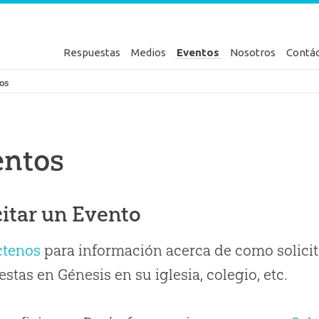
Respuestas
Medios
Eventos
Nosotros
Contá
en Génesis
os
entos
citar un Evento
ctenos
para información acerca de como solicit
stas en Génesis en su iglesia, colegio, etc.