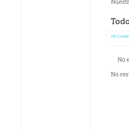
Nuestr
Todo
All Count
No 
No res