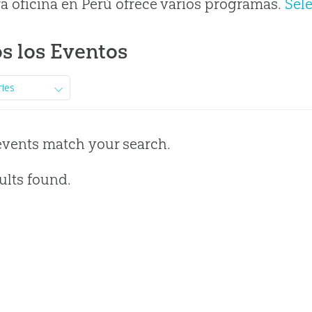
a oficina en Perú ofrece varios programas.
Sel
s los Eventos
ries
events match your search.
ults found.