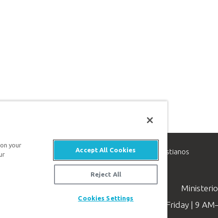
 on your
Accept All Cookies
inisterio de apologética, dedicado a ayudar a los cristianos
ur
evangelio de Jesucristo.
Reject All
Ministeri
Cookies Settings
Available Monday–Friday | 9 A