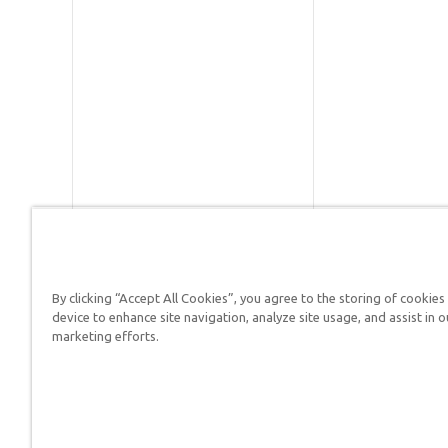
By clicking “Accept All Cookies”, you agree to the storing of cookies
Respuestas en Génesis es un m
device to enhance site navigation, analyze site usage, and assist in o
defender su fe y proclamar el 
marketing efforts.