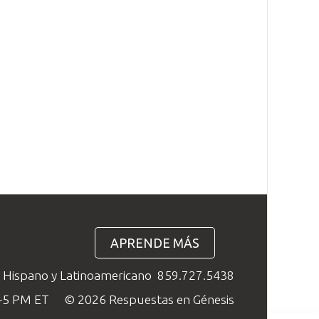
APRENDE MÁS
o Hispano y Latinoamericano
859.727.5438
M–5 PM ET
© 2026 Respuestas en Génesis