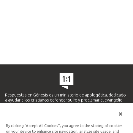
Respuestas en Génesis es un ministerio de apologética, dedicado
a ayudar a los cristianos defender su fe y proclamar el evangelio
de Jesucristo.
APRENDE MÁS
By clicking “Accept All Cookies”, you agree to the storing of cookies
Ministerio Hispano y Latinoamericano
on your device to enhance site navigation, analyze site usage, and