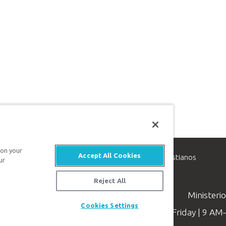
 on your
Accept All Cookies
inisterio de apologética, dedicado a ayudar a los cristianos
ur
evangelio de Jesucristo.
Reject All
Ministeri
Cookies Settings
Available Monday–Friday | 9 A