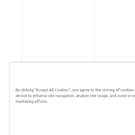
By clicking “Accept All Cookies”, you agree to the storing of cookies
Respuestas en Génesis es un m
device to enhance site navigation, analyze site usage, and assist in o
defender su fe y proclamar el 
marketing efforts.