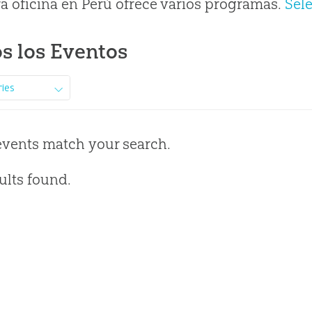
a oficina en Perú ofrece varios programas.
Sel
s los Eventos
ries
events match your search.
ults found.