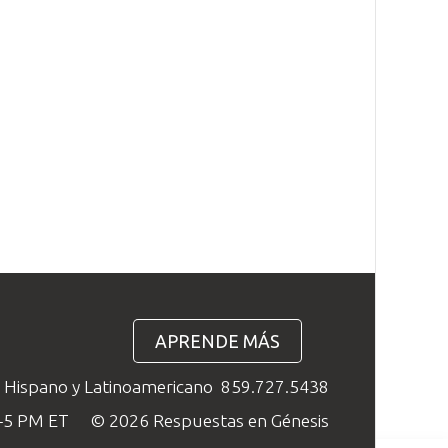
APRENDE MÁS
o Hispano y Latinoamericano
859.727.5438
M–5 PM ET
© 2026 Respuestas en Génesis