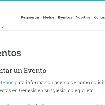
Respuestas
Medios
Eventos
Nosotros
Contá
en Génesis
os
entos
citar un Evento
ctenos
para información acerca de como solicit
stas en Génesis en su iglesia, colegio, etc.