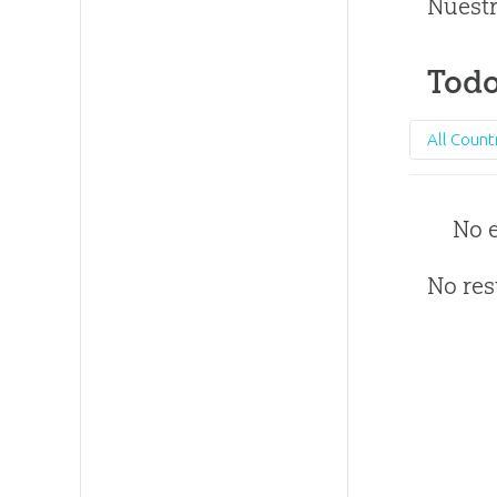
Nuestr
Todo
All Count
No 
No res