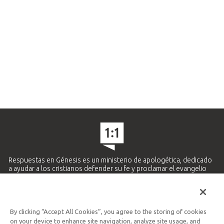
Respuestas en Génesis es un ministerio de apologética, dedicado
a ayudar a los cristianos defender su fe y proclamar el evangelio
de Jesucristo.
APRENDE MÁS
By clicking “Accept All Cookies”, you agree to the storing of cookies
Ministerio Hispano y Latinoamericano
on your device to enhance site navigation, analyze site usage, and