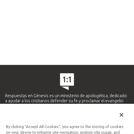
Respuestas en Génesis es un ministerio de apologética, dedicado
a ayudar a los cristianos defender su fe y proclamar el evangelio
de Jesucristo.
APRENDE MÁS
By clicking “Accept All Cookies”, you agree to the storing of cookies
Ministerio Hispano y Latinoamericano
on your device to enhance site navigation, analyze site usage, and