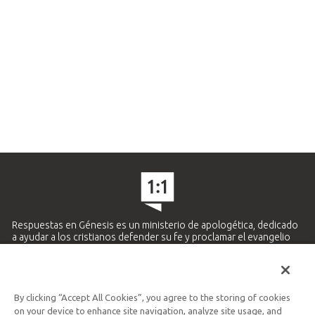
Respuestas en Génesis es un ministerio de apologética, dedicado
a ayudar a los cristianos defender su fe y proclamar el evangelio
de Jesucristo.
APRENDE MÁS
By clicking “Accept All Cookies”, you agree to the storing of cookies
Ministerio Hispano y Latinoamericano
on your device to enhance site navigation, analyze site usage, and