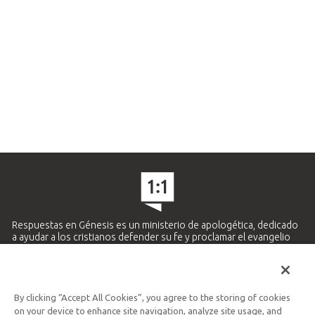
Respuestas en Génesis es un ministerio de apologética, dedicado
a ayudar a los cristianos defender su fe y proclamar el evangelio
de Jesucristo.
APRENDE MÁS
By clicking “Accept All Cookies”, you agree to the storing of cookies
Ministerio Hispano y Latinoamericano
on your device to enhance site navigation, analyze site usage, and