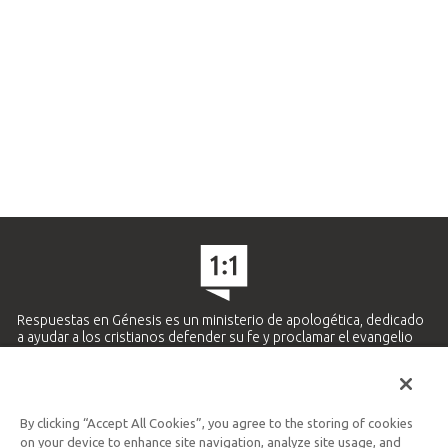
Respuestas en Génesis es un ministerio de apologética, dedicado
a ayudar a los cristianos defender su fe y proclamar el evangelio
de Jesucristo.
APRENDE MÁS
By clicking “Accept All Cookies”, you agree to the storing of cookies
Ministerio Hispano y Latinoamericano
on your device to enhance site navigation, analyze site usage, and