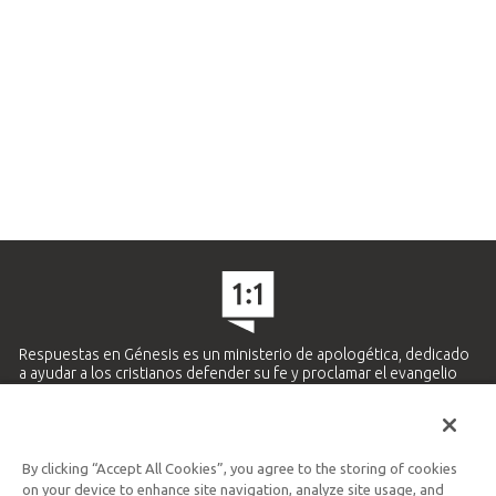
Respuestas en Génesis es un ministerio de apologética, dedicado
a ayudar a los cristianos defender su fe y proclamar el evangelio
de Jesucristo.
APRENDE MÁS
By clicking “Accept All Cookies”, you agree to the storing of cookies
Ministerio Hispano y Latinoamericano
on your device to enhance site navigation, analyze site usage, and