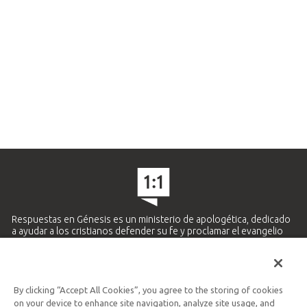
Respuestas en Génesis es un ministerio de apologética, dedicado
a ayudar a los cristianos defender su fe y proclamar el evangelio
de Jesucristo.
APRENDE MÁS
By clicking “Accept All Cookies”, you agree to the storing of cookies
Ministerio Hispano y Latinoamericano
on your device to enhance site navigation, analyze site usage, and